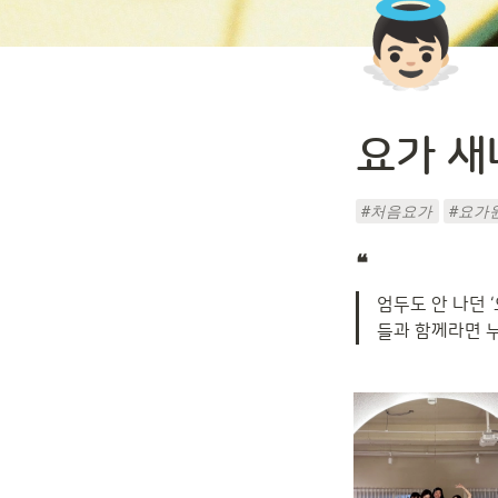
👼🏻
요가 새
#처음요가
#요가
❝
엄두도 안 나던 
들과 함께라면 누