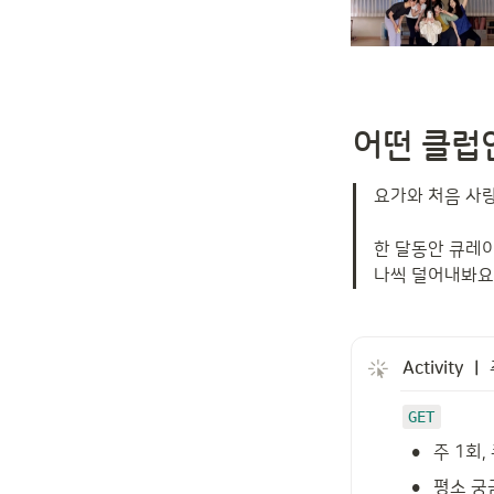
어떤 클럽
요가와 처음 사랑
한 달동안 큐레
나씩 덜어내봐요.
Activity 
GET
•
주 1회,
•
평소 궁