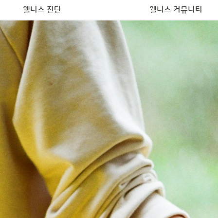
나의 배고픔 유형 찾기
가지랩 공식 인스타그램
웰니스 진단
웰니스 커뮤니티