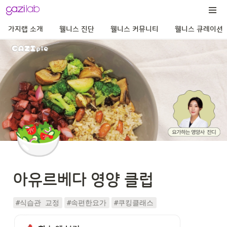
가지랩 소개
웰니스 진단
웰니스 커뮤니티
웰니스 큐레이션
🥗
아유르베다 영양 클럽
#식습관 교정
#속편한요가
#쿠킹클래스