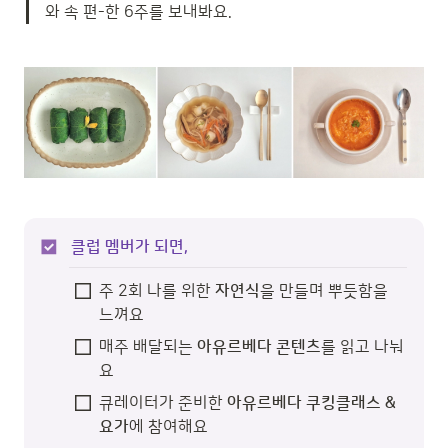
와 속 편-한 6주를 보내봐요. 
클럽 멤버가 되면,
주 2회 나를 위한 
자연식
을 만들며 뿌듯함을 
느껴요
매주 배달되는 
아유르베다 콘텐츠
를 읽고 나눠
요
큐레이터가
 준비한
 아유르베다 쿠킹클래스 & 
요가
에 참여해요