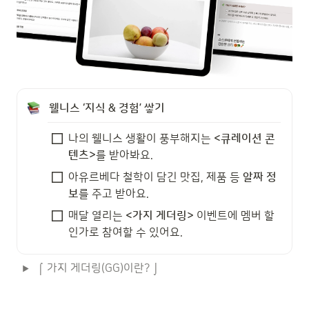
웰니스 ‘지식 & 경험’ 쌓기
나의 웰니스 생활이 풍부해지는 
<큐레이션 콘
텐츠>
를 받아봐요.
아유르베다 철학이 담긴 맛집, 제품 등 
알짜 정
보
를 주고 받아요.
매달 열리는 
<가지 게더링> 
이벤트에 멤버 할
인가로 참여할 수 있어요.
⌠ 가지 게더링(GG)이란? ⌡