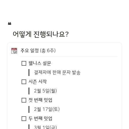
❝ 

   어떻게 진행되나요?
주요
일정 
(총 6주)
웰니스 설문
결제자에 한해 문자 발송
시즌 시작
2월 5일(월) 
첫 번째 밋업
2월 17일(토) 
두 번째 밋업
3월 1일(금)