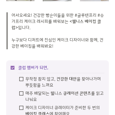
어서오세요! 건강한 빵순이들을 위한 #글루텐프리 #슈
가프리 케이크 레시피를 배워보는 
<웰니스 베이킹 클
럽>
입니다. 

누구보다 디저트에 진심인 케이크 디자이너와 함께, 건
강한 베이킹을 배워봐요!
클럽 멤버가 되면,
무작정 참지 않고, 
건강한 대안
을 찾아나가며 
뿌듯함을 느껴요
매주 배달되는 웰니스 
큐레이션 콘텐츠
를 읽고 
나눠요
케이크 디자이너 큐레이터가
 준비한
두 번의 
베이킹 클래스
에 참여해요