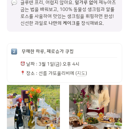
글루텐 프리, 어렵지 않아요.
 밀가루 없이 
제누아즈 
굽는 법을 배워보고, 100% 동물성 생크림과 알룰
로스를 사용하여 맛있는 생크림을 휘핑하면 완성! 
신선한 과일로 
나만의 케이크
를 장식해봐요.
 무해한 하루, 제로슈가 쿠킹
 날짜 : 3월 1일(금) 오후 4시
 장소 : 선릉 갸또올리비에 (
지도
)