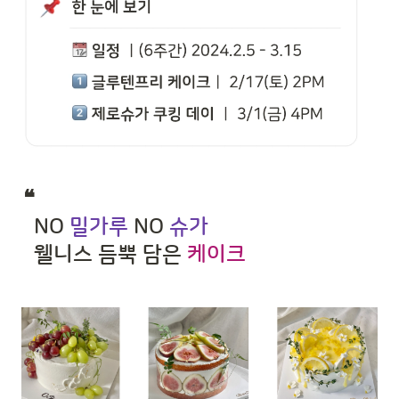
❝ 

  NO 
밀가루
 NO 
슈가
  웰니스 듬뿍 담은 
케이크