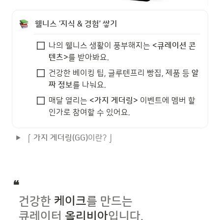
웰니스 ‘지식 & 경험’ 쌓기
나의 웰니스 생활이 풍부해지는 
<큐레이션 콘
텐츠>
를 받아봐요.
건강한 베이킹 팁, 글루텐프리 빵집, 제품 등 
알
짜 정보
를 나눠요.
매달 열리는 
<가지 게더링> 
이벤트에 멤버 할
인가로 참여할 수 있어요.
⌠ 
가지 게더링(GG)
이란? ⌡
❝  
  건강한
 케이크
를 만드는
 큐레이터
 올리비아
입니다.