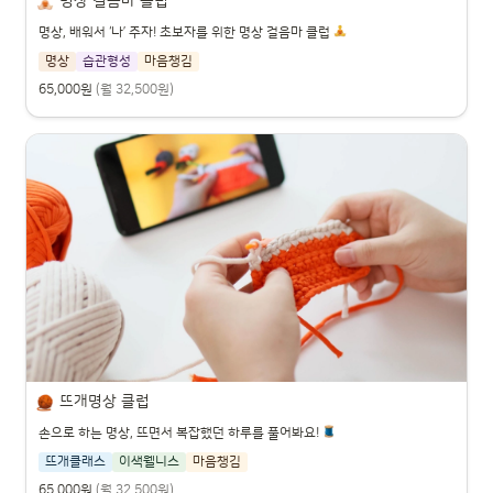
명상 걸음마 클럽
명상, 배워서 ‘나’ 주자! 초보자를 위한 명상 걸음마 클럽
명상
습관형성
마음챙김
65,000원
(월 32,500원)
뜨개명상 클럽
손으로 하는 명상, 뜨면서 복잡했던 하루를 풀어봐요!
뜨개클래스
이색웰니스
마음챙김
65,000원
(월 32,500원)