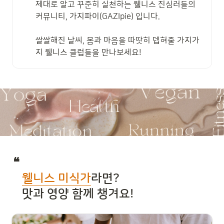
제대로 알고 꾸준히 실천하는 웰니스 진심러들의 
커뮤니티, 가지파이(GAZIpie) 입니다. 

쌀쌀해진 날씨, 몸과 마음을 따땃히 뎁혀줄 가지가
지 웰니스 클럽들을 만나보세요!
❝ 

웰니스 미식가
라면?

   맛과 영양 함께 챙겨요!