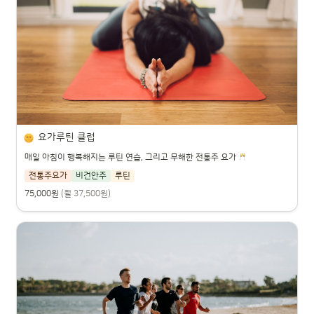
요가루틴 클럽
매일 아침이 행복해지는 루틴 연습, 그리고 무해한 전통주 요가
전통주요가
비건안주
루틴
75,000원
(월 37,500원)