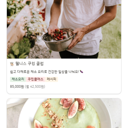
웰니스 쿠킹 클럽
쉽고 다채로운 채소 요리로 건강한 일상을 나눠요!
채소요리
쿠킹클래스
레시피
85,000원
(월 42,500원)