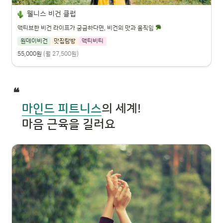
웰니스 비건 클럽
액티브한 비건 라이프가 궁금하다면, 비건의 맛과 움직임
원데이비건
맛집탐방
액티비티
55,000원
(월 27,500원)
❝ 

마인드 피트니스
의 세계!

마음 근육
을 길러요