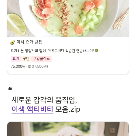
미식 요가 클럽
요가하는 영양사와 함께, 아유르베다 식습관 연습해보기!
요가
루틴
쿠킹클래스
75,000원
(월 37,500원)
❝ 

  새로운 감각의 움직임, 

이색 액티비티
 모음.zip