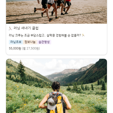
러닝 새내기 클럽
러닝 크루는 조금 부담스럽고.. 살짝쿵 경험해볼 순 없을까?
러닝초보
정보나눔
습관형성
55,000원
(월 27,500원)